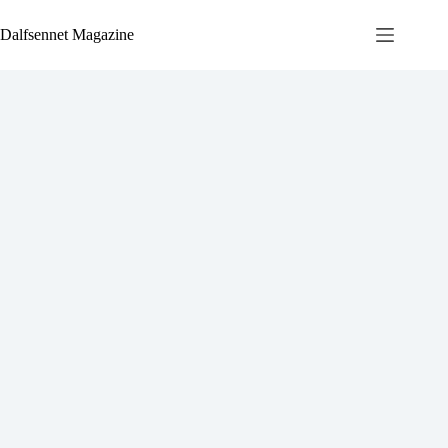
Ga
naar
Dalfsennet Magazine
de
inhoud