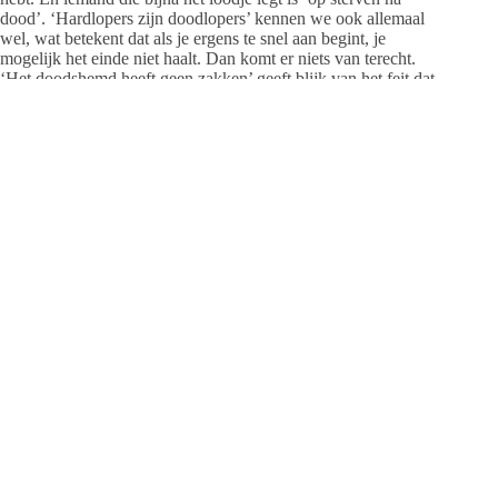
dood’. ‘Hardlopers zijn doodlopers’ kennen we ook allemaal
wel, wat betekent dat als je ergens te snel aan begint, je
mogelijk het einde niet haalt. Dan komt er niets van terecht.
‘Het doodshemd heeft geen zakken’ geeft blijk van het feit dat
na de dood geld niet belangrijk is. Bij het gebruik van de zin:
‘Iemand doodverven met iets’ wordt iemand als de dader
afgeschilderd. ‘Op iets dood blijven’ betekent dat iemand erg
belust op iets is, en wie ‘eruit ziet als de dood van Ieperen’ ziet
er bijzonder slecht uit. Dat laatste verwijst waarschijnlijk naar
een middeleeuws schilderij uit de West-Vlaamse stad
Ieper(en), waarop de dodendans staat uitgebeeld. De dood
wordt er voorgesteld als een geraamte die mensen van welk
geslacht, stand of leeftijd dan ook met zich meevoert.
Daarmee wordt gezegd dat de dood voor iedereen gelijk is.
Hoe arm of rijk, jong of oud je ook maar bent. ‘Morsdood’ en
‘zo dood als een pier’, hoef ik niet uit te leggen.
Lachen om dood-woorden
De lijst van uitdrukkingen met daarin het woord ‘dood’ is
eindeloos. In die biografieën heb ik ze eigenlijk nauwelijks
gebruikt. Wel kwam het in de gesprekken vaak ter sprake.
Gesprekken waarbij de mensen soms moesten lachen om hun
eigen dood-woorden.