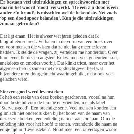
Er bestaan veel uitdrukkingen en spreekwoorden met
daarin het woord ‘dood’ verwerkt. ‘De een z’n dood is een
ander z’n brood’, is misschien wel de bekendste. Net zoals
‘op een dood spoor belanden’. Kun je die uitdrukkingen
zomaar gebruiken?
Dat ligt eraan. Het is alweer wat jaren geleden dat ik
biografieën schreef. Verhalen in de vorm van een boek over
en voor mensen die wisten dat ze niet lang meer te leven
hadden. Ik stelde de vragen, zij vertelden me honderduit. Over
hun leven, liefdes en angsten. Er kwamen veel gebeurtenissen,
anekdotes en emoties voorbij. Dat klinkt triest, maar over het
algemeen heb ik samen met de opdrachtgever heel wat
bijzondere uren doorgebracht waarin gehuild, maar ook veel
gelachen werd.
Stervensgoed werd levensteken
Ik heb een reeks van deze boeken geschreven, vooral na hun
dood bestemd voor de familie en vrienden, met als label
‘Stervensgoed’. Een prachtige serie. Veel mensen konden een
glimlach niet onderdrukken bij het horen van de naam van
deze serie boeken, een enkeling nam er aanstoot aan. Om die
enkeling niet voor het hoofd te stoten, veranderde die naam na
enige tijd in ‘Levensteken’. Nooit meer een onvertogen woord