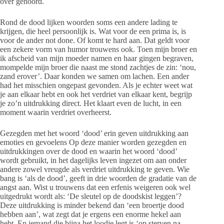
over gehoord.
Rond de dood lijken woorden soms een andere lading te
krijgen, die heel persoonlijk is. Wat voor de een prima is, is
voor de ander not done. Of komt te hard aan. Dat geldt voor
een zekere vorm van humor trouwens ook. Toen mijn broer en
ik afscheid van mijn moeder namen en haar gingen begraven,
mompelde mijn broer die naast me stond zachtjes de zin: ‘nou,
zand erover’. Daar konden we samen om lachen. Een ander
had het misschien ongepast gevonden. Als je echter weet wat
je aan elkaar hebt en ook het verdriet van elkaar kent, begrijp
je zo’n uitdrukking direct. Het klaart even de lucht, in een
moment waarin verdriet overheerst.
Gezegden met het woord ‘dood’ erin geven uitdrukking aan
emoties en gevoelens Op deze manier worden gezegden en
uitdrukkingen over de dood en waarin het woord ‘dood’
wordt gebruikt, in het dagelijks leven ingezet om aan onder
andere zowel vreugde als verdriet uitdrukking te geven. Wie
bang is ‘als de dood’, geeft in drie woorden de gradatie van de
angst aan. Wist u trouwens dat een erfenis weigeren ook wel
uitgedrukt wordt als: ‘De sleutel op de doodskist leggen’?
Deze uitdrukking is minder bekend dan ‘een broertje dood
hebben aan’, wat zegt dat je ergens een enorme hekel aan
hebt. En iemand die bijna het loodje legt is ‘op sterven na