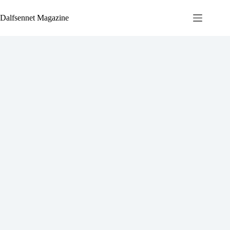
Ga
naar
Dalfsennet Magazine
de
inhoud