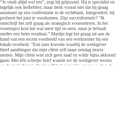
“Je vindt altijd wel iets”, zegt hij grijnzend. Hij is specialist en
tegelijk ook liefhebber, maar denk vooral niet dat hij graag
aanstuurt op een confrontatie in de rechtbank. Integendeel, hij
probeert het juist te voorkomen. Zijn succesformule? “Ik
omschrijf het zelf graag als strategisch voorsorteren. In het
voortraject kost het wat meer tijd en uren, maar je behaalt
sneller een beter resultaat.” Martijn legt het graag uit aan de
hand van een recent voorbeeld van een werknemer bij een
lokale overheid. “Een nare kwestie waarbij de werkgever
bleef aandringen dat mijn cliënt zelf maar ontslag moest
nemen. Mijn cliënt wist zich geen raad en wilde bijna akkoord
gaan. Met één scherpe brief waarin we de werkgever wezen
op de grote fouten die zij zelf had gemaakt, gaven we hen de
spreekwoordelijke klappen om de oren en lag er binnen twee
weken een goede regeling op tafel.”
Benieuwd of strategisch voorsorteren ook voor jou werkt? Bel
Martijn van appeladvocaat!
Appeladvocaat
Botermakerses 7, Dalfsen
Tel. 06 – 52 633 821
colenbrander@appeladvocaat.nl
www.appeladvocaat.nl