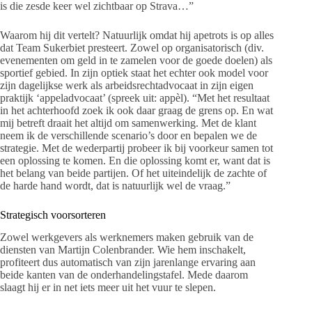
is die zesde keer wel zichtbaar op Strava…”
Waarom hij dit vertelt? Natuurlijk omdat hij apetrots is op alles
dat Team Sukerbiet presteert. Zowel op organisatorisch (div.
evenementen om geld in te zamelen voor de goede doelen) als
sportief gebied. In zijn optiek staat het echter ook model voor
zijn dagelijkse werk als arbeidsrechtadvocaat in zijn eigen
praktijk ‘appeladvocaat’ (spreek uit: appèl). “Met het resultaat
in het achterhoofd zoek ik ook daar graag de grens op. En wat
mij betreft draait het altijd om samenwerking. Met de klant
neem ik de verschillende scenario’s door en bepalen we de
strategie. Met de wederpartij probeer ik bij voorkeur samen tot
een oplossing te komen. En die oplossing komt er, want dat is
het belang van beide partijen. Of het uiteindelijk de zachte of
de harde hand wordt, dat is natuurlijk wel de vraag.”
Strategisch voorsorteren
Zowel werkgevers als werknemers maken gebruik van de
diensten van Martijn Colenbrander. Wie hem inschakelt,
profiteert dus automatisch van zijn jarenlange ervaring aan
beide kanten van de onderhandelingstafel. Mede daarom
slaagt hij er in net iets meer uit het vuur te slepen.