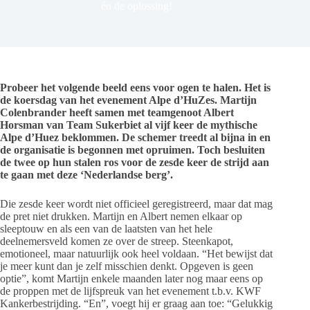
én de oplossing!
Probeer het volgende beeld eens voor ogen te halen. Het is
de koersdag van het evenement Alpe d’HuZes. Martijn
Colenbrander heeft samen met teamgenoot Albert
Horsman van Team Sukerbiet al vijf keer de mythische
Alpe d’Huez beklommen. De schemer treedt al bijna in en
de organisatie is begonnen met opruimen. Toch besluiten
de twee op hun stalen ros voor de zesde keer de strijd aan
te gaan met deze ‘Nederlandse berg’.
Die zesde keer wordt niet officieel geregistreerd, maar dat mag
de pret niet drukken. Martijn en Albert nemen elkaar op
sleeptouw en als een van de laatsten van het hele
deelnemersveld komen ze over de streep. Steenkapot,
emotioneel, maar natuurlijk ook heel voldaan. “Het bewijst dat
je meer kunt dan je zelf misschien denkt. Opgeven is geen
optie”, komt Martijn enkele maanden later nog maar eens op
de proppen met de lijfspreuk van het evenement t.b.v. KWF
Kankerbestrijding. “En”, voegt hij er graag aan toe: “Gelukkig