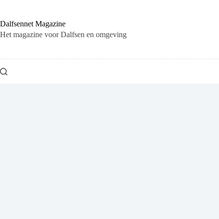
Ga
naar
de
Dalfsennet Magazine
inhoud
Het magazine voor Dalfsen en omgeving