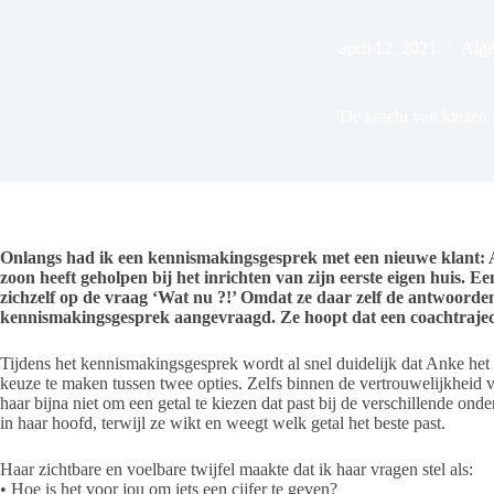
april 12, 2021
Alg
De kracht van kiezen
Onlangs had ik een kennismakingsgesprek met een nieuwe klant: A
zoon heeft geholpen bij het inrichten van zijn eerste eigen huis. E
zichzelf op de vraag ‘Wat nu ?!’ Omdat ze daar zelf de antwoorden 
kennismakingsgesprek aangevraagd. Ze hoopt dat een coachtrajec
Tijdens het kennismakingsgesprek wordt al snel duidelijk dat Anke het 
keuze te maken tussen twee opties. Zelfs binnen de vertrouwelijkheid 
haar bijna niet om een getal te kiezen dat past bij de verschillende ond
in haar hoofd, terwijl ze wikt en weegt welk getal het beste past.
Haar zichtbare en voelbare twijfel maakte dat ik haar vragen stel als:
• Hoe is het voor jou om iets een cijfer te geven?