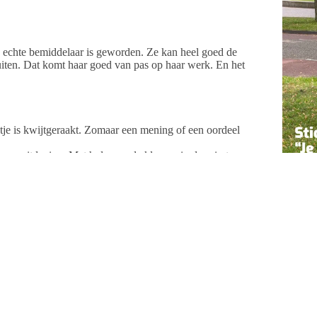
n echte bemiddelaar is geworden. Ze kan heel goed de
iten. Dat komt haar goed van pas op haar werk. En het
tje is kwijtgeraakt. Zomaar een mening of een oordeel
s een uitdaging. Met hulp van de kleuren in de ruimte
ontspanning in haar houding na haar keuze, bevestigen
om aan te geven bij welke kleuren zij haar warme,
el minder past of zelfs vloekt.
op waarmee ze komende weken kan oefenen.
n keuzes te maken. Om te kiezen wat bij haar past, ook
jaar bleek dat zelfs Tom Dumoulin daar last van heeft.
e. Inspirerend voor mensen die ook voor een lastige
Onderw
r wat ze mooi of belangrijk vinden, hebben we vooral
oort uit het maken van keuzes. Zonder mensen die