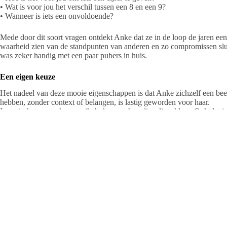
• Wat is voor jou het verschil tussen een 8 en een 9?
• Wanneer is iets een onvoldoende?
Mede door dit soort vragen ontdekt Anke dat ze in de loop de jaren ee
waarheid zien van de standpunten van anderen en zo compromissen slu
was zeker handig met een paar pubers in huis.
Een eigen keuze
Het nadeel van deze mooie eigenschappen is dat Anke zichzelf een bee
hebben, zonder context of belangen, is lastig geworden voor haar.
Later in het gesprek vraag ik Anke naar haar lievelingskleur. Ook dat i
komt ze tot een warme, donkere rood. De glans op haar gezicht en de 
voor mij dat dit inderdaad haar lievelingskleur is. Dan vraag ik Anke 
donkere rood heel goed vind passen. En met welke kleuren haar kleur ve
Ook deze oefening levert Anke de nodige uitdagingen én inzichten 
Anke is niet de enige die ik tegenkom die het lastig vind om haar eige
als dat ‘vloekt’ bij de keuzes van anderen in haar omgeving. Begin dit 
En vervolgens misschien wel de dapperste keuze uit zijn carrière maakt
keuze staan: ook het ondenkbare kan.
Immers, zonder mensen die keuzes durven maken, die durven staan voo
heel veel niet. Veel van wat het leven leuk en kleurrijk maakt, komt v