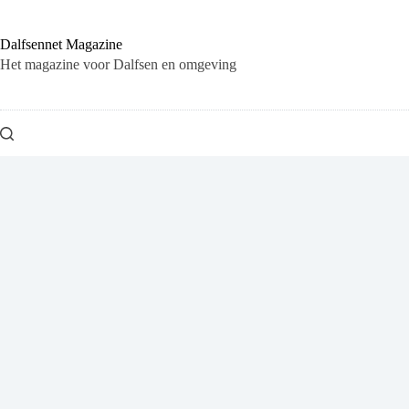
Ga
naar
de
Dalfsennet Magazine
inhoud
Het magazine voor Dalfsen en omgeving