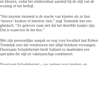
en kleuren, zodat het eindresultaat aansluit bij de stijl van de
woning of het bedrijf.
“Het mooiste moment is de reactie van klanten als ze hun
‘nieuwe’ keuken of interieur zien,” zegt Temmink met een
glimlach. “Ze geloven vaak niet dat het dezelfde kastjes zijn.
Dat is waarvoor ik het doe.”
Met zijn persoonlijke aanpak en oog voor kwaliteit laat Ruben
Temmink zien dat vernieuwen niet altijd betekent vervangen.
Duurzaam Schadeherstel biedt Salland en daarbuiten een
specialist die stijl en vakmanschap combineert.
Duurzaam Schadeherstel – uw partner voor keuken- en
interieurwrapping in Salland, en betrouwbaar in schadeherstel.
Duurzaam Schadeherstel
Tel. 06 11 22 47 22
info@duurzaam-schadeherstel.nl
www.duurzaam-schadeherstel.nl