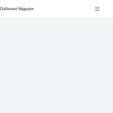
Ga
naar
Dalfsennet Magazine
de
inhoud