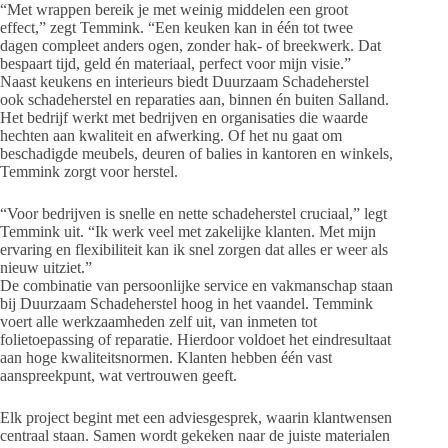
“Met wrappen bereik je met weinig middelen een groot
effect,” zegt Temmink. “Een keuken kan in één tot twee
dagen compleet anders ogen, zonder hak- of breekwerk. Dat
bespaart tijd, geld én materiaal, perfect voor mijn visie.”
Naast keukens en interieurs biedt Duurzaam Schadeherstel
ook schadeherstel en reparaties aan, binnen én buiten Salland.
Het bedrijf werkt met bedrijven en organisaties die waarde
hechten aan kwaliteit en afwerking. Of het nu gaat om
beschadigde meubels, deuren of balies in kantoren en winkels,
Temmink zorgt voor herstel.
“Voor bedrijven is snelle en nette schadeherstel cruciaal,” legt
Temmink uit. “Ik werk veel met zakelijke klanten. Met mijn
ervaring en flexibiliteit kan ik snel zorgen dat alles er weer als
nieuw uitziet.”
De combinatie van persoonlijke service en vakmanschap staan
bij Duurzaam Schadeherstel hoog in het vaandel. Temmink
voert alle werkzaamheden zelf uit, van inmeten tot
folietoepassing of reparatie. Hierdoor voldoet het eindresultaat
aan hoge kwaliteitsnormen. Klanten hebben één vast
aanspreekpunt, wat vertrouwen geeft.
Elk project begint met een adviesgesprek, waarin klantwensen
centraal staan. Samen wordt gekeken naar de juiste materialen