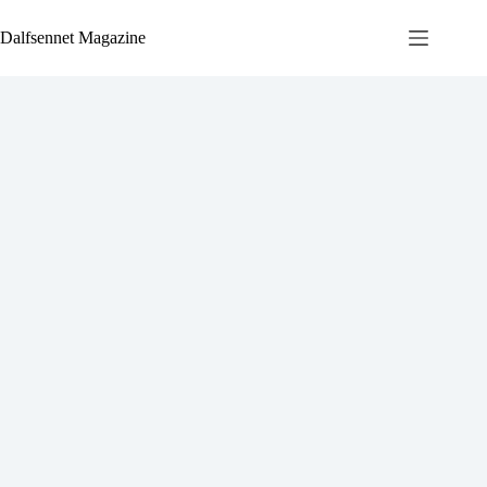
Ga
naar
Dalfsennet Magazine
de
inhoud