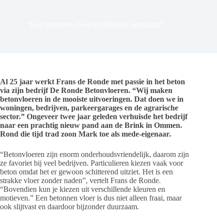
“Een betonnen vloer is stijlvol én duurzaam”
Al 25 jaar werkt Frans de Ronde met passie in het beton
via zijn bedrijf De Ronde Betonvloeren. “Wij maken
betonvloeren in de mooiste uitvoeringen. Dat doen we in
woningen, bedrijven, parkeergarages en de agrarische
sector.” Ongeveer twee jaar geleden verhuisde het bedrijf
naar een prachtig nieuw pand aan de Brink in Ommen.
Rond die tijd trad zoon Mark toe als mede-eigenaar.
“Betonvloeren zijn enorm onderhoudsvriendelijk, daarom zijn
ze favoriet bij veel bedrijven. Particulieren kiezen vaak voor
beton omdat het er gewoon schitterend uitziet. Het is een
strakke vloer zonder naden”, vertelt Frans de Ronde.
“Bovendien kun je kiezen uit verschillende kleuren en
motieven.” Een betonnen vloer is dus niet alleen fraai, maar
ook slijtvast en daardoor bijzonder duurzaam.