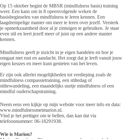
Op 15 oktober begint de MBSR (mindfulness basis) training
weer. Een kans om in 8 opeenvolgende weken de
basisbeginselen van mindfulness te leren kennen. Een
laagdrempelige manier om meer te leren over jezelf. Versterk
je opmerkzaamheid door al je zintuigen te gebruiken. Je staat
even stil en leert jezelf meer of juist op een andere manier
kennen.
Mindfulness geeft je inzicht in je eigen handelen en hoe je
omgaat met rust en aandacht. Het zorgt dat je leeft vanuit jouw
eigen keuzes en meer kunt genieten van het leven.
Er zijn ook allerlei mogelijkheden tot verdieping zoals de
mindfulness compassietraining, een stiltedag of
stiltewandeling, een maandelijks uurtje mindfulness of een
mindful ouderschapstraining.
Neem eens een kijkje op mijn website voor meer info en data:
www.mindfulnessmetmarion.nl.
Vind je het prettiger om te bellen, dan kan dat via
telefoonnummer: 06-18291938.
Wie is Marion?