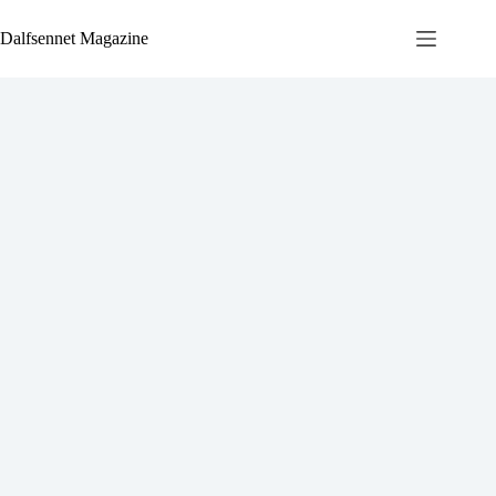
Ga
naar
Dalfsennet Magazine
de
inhoud