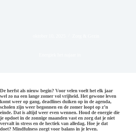
oktober 10, 2025
Zorg & Gezin
Energiek het najaar in
De herfst als nieuw begin? Voor velen voelt het elk jaar
wel zo na een lange zomer vol vrijheid. Het gewone leven
komt weer op gang, deadlines duiken op in de agenda,
scholen zijn weer begonnen en de zomer loopt op z’n
einde. Dat is altijd weer even wennen. Houd de energie die
je opdoet in de zonnige maanden vast en zorg dat je niet
vervalt in stress en de hectiek van alledag. Hoe je dat
doet? Mindfulness zorgt voor balans in je leven.