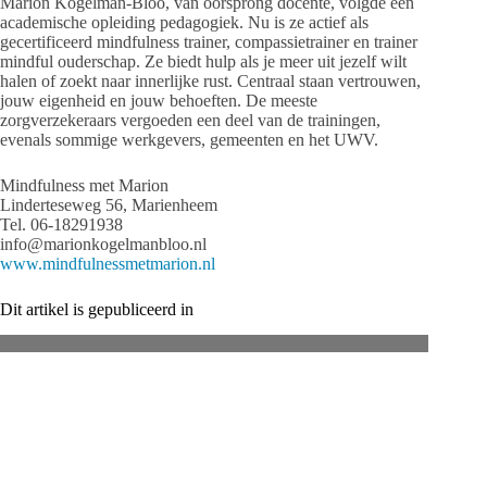
Marion Kogelman-Bloo, van oorsprong docente, volgde een
academische opleiding pedagogiek. Nu is ze actief als
gecertificeerd mindfulness trainer, compassietrainer en trainer
mindful ouderschap. Ze biedt hulp als je meer uit jezelf wilt
halen of zoekt naar innerlijke rust. Centraal staan vertrouwen,
jouw eigenheid en jouw behoeften. De meeste
zorgverzekeraars vergoeden een deel van de trainingen,
evenals sommige werkgevers, gemeenten en het UWV.
Mindfulness met Marion
Linderteseweg 56, Marienheem
Tel. 06-18291938
info@marionkogelmanbloo.nl
www.mindfulnessmetmarion.nl
Dit artikel is gepubliceerd in