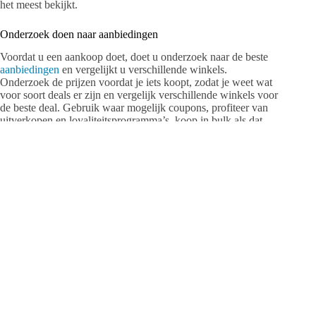
het meest bekijkt.
Onderzoek doen naar aanbiedingen
Voordat u een aankoop doet, doet u onderzoek naar de beste
aanbiedingen
en vergelijkt u verschillende winkels.
Onderzoek de prijzen voordat je iets koopt, zodat je weet wat
voor soort deals er zijn en vergelijk verschillende winkels voor
de beste deal. Gebruik waar mogelijk coupons, profiteer van
uitverkopen en loyaliteitsprogramma’s, koop in bulk als dat
zinvol is, en zoek naar artikelen die voor meerdere doeleinden
kunnen worden gebruikt, zoals multifunctionele
schoonmaakmiddelen, in plaats van verschillende producten
voor eenmalig gebruik apart te kopen.