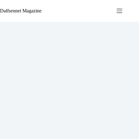
Ga
naar
Dalfsennet Magazine
de
inhoud