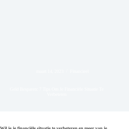
maart 14, 2023
Financieel
Geld Besparen: 7 Tips Om Je Financiële Situatie Te
Verbeteren
Wil je je financiële situatie te verbeteren en meer van je