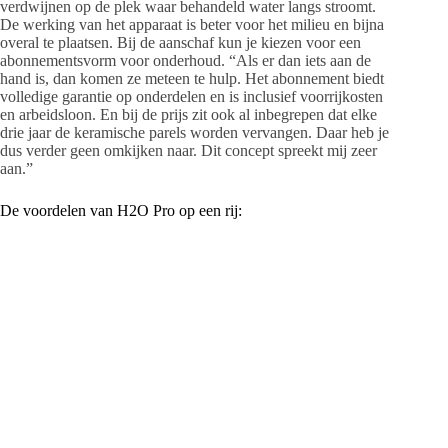
verdwijnen op de plek waar behandeld water langs stroomt.
De werking van het apparaat is beter voor het milieu en bijna
overal te plaatsen. Bij de aanschaf kun je kiezen voor een
abonnementsvorm voor onderhoud. “Als er dan iets aan de
hand is, dan komen ze meteen te hulp. Het abonnement biedt
volledige garantie op onderdelen en is inclusief voorrijkosten
en arbeidsloon. En bij de prijs zit ook al inbegrepen dat elke
drie jaar de keramische parels worden vervangen. Daar heb je
dus verder geen omkijken naar. Dit concept spreekt mij zeer
aan.”
De voordelen van H2O Pro op een rij:
H2O Pro werkt zonder zout,
stroom en afvoer
Het systeem is milieuvriendelijk
en energie- en waterbesparend
Het is compact en volledig geluidloos
De apparatuur gaat veel langer mee en zelfs bestaande
kalkaanslag verdwijnt
H2O Pro Coöperatie U.A.
Van Brandenburgstraat 2, Hasselt
Tel. 085 – 130 39 91
www.h2opro.nl