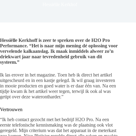
Hessiëlle Kerkhof
Hessiëlle Kerkhoff is zeer te spreken over de H2O Pro
Performance. “Het is naar mijn mening dé oplossing voor
vervelende kalkaanslag. Ik maak inmiddels alweer zo’n
driekwart jaar naar tevredenheid gebruik van dit
systeem.”
Ik las erover in het magazine. Toen heb ik direct het artikel
uitgescheurd en in een kastje gelegd. Ik wil graag investeren
in mooie producten en goed water is er daar één van. Na een
tijdje kwam ik het artikel weer tegen, terwijl ik ook al was
getipt over deze waterontharder.”
Vertrouwen
“Ik heb contact gezocht met het bedrijf H2O Pro. Na een
eerste telefonische kennismaking was de plaatsing ook vlot
geregeld. Mijn criterium was dat het apparaat in de meterkast
zou komen. Nico Pleijsier regelde direct alle zaken en maakte