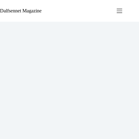
Ga
naar
Dalfsennet Magazine
de
inhoud