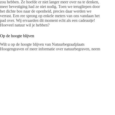
zou hebben. Ze hoefde er niet langer meer over na te denken,
meer bevestiging had ze niet nodig. Toen we terugliepen door
het dichte bos naar de openheid, precies daar werden we
verrast. Een ree sprong op enkele meters van ons vandaan het
pad over. Wij ervaarden dit moment echt als een cadeautje!
Hoeveel natuur wil je hebben?
Op de hoogte blijven
Wilt u op de hoogte blijven van Natuurbegraafplaats
Hoogengraven of meer informatie over natuurbegraven, neem
dan eens een kijkje op onze website: www.hoogengraven.org.
Hier kunt u zich ook aanmelden voor de digitale nieuwsbrief.
Het ontvangsthuis is iedere dag geopend van 9.00 – 17.00 uur.
Het gebied is vrij toegankelijk. Voor het maken van een
afspraak belt u naar 0529-20 80 03.
Natuurbegraafplaats Hoogengraven
Middenweg 6 | 7735 KM Arriën
Tel. 0529-20 80 03
info@hoogengraven.org
www.hoogengraven.org