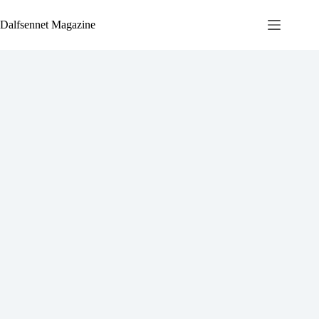
Ga
naar
Dalfsennet Magazine
de
inhoud