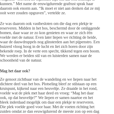
kunnen.” Met name de eeuwigdurende grafrust sprak haar
daarom ook enorm aan. “Ik moet er niet aan denken dat ze mij
ooit weer zouden opgraven”, vertelde ze.
Ze was daarom ook vastbesloten om die dag een plekje te
reserveren. Midden in het bos, beschermd door de omliggende
bomen, daar waar ze zo kon genieten en waar ze zich één
voelde met de natuur. Even later liepen we richting de heide,
waar de dauwdruppels nog glinsterden aan het pijpenstro. Een
buizerd vloog hoog in de lucht en liet zich horen door zijn
bekende roep. In de verte een specht, tikkend tegen een boom.
We werden er beiden stil van en luisterden samen naar de
schoonheid van de natuur.
Mag het daar ook?
Ze genoot zichtbaar van de wandeling en we liepen naar het
dichtere deel van het bos. Plotseling bleef ze stilstaan op een
kruispunt, kijkend naar een heuveltje. Ze draaide in het rond,
voelde wat de plek met haar deed en vroeg: “Mag het daar
ook, op dat heuveltje?” We liepen er samen naartoe en het
bleek inderdaad mogelijk om daar een plekje te reserveren.
Die plek voelde goed voor haar. Met de voeten richting het
zuiden omdat ze dan eeuwigdurend de meeste zon op een dag