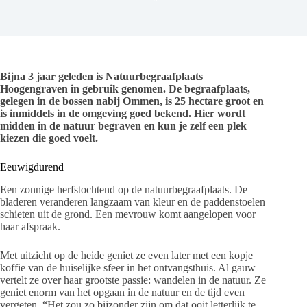
Bijna 3 jaar geleden is Natuurbegraafplaats
Hoogengraven in gebruik genomen. De begraafplaats,
gelegen in de bossen nabij Ommen, is 25 hectare groot en
is inmiddels in de omgeving goed bekend. Hier wordt
midden in de natuur begraven en kun je zelf een plek
kiezen die goed voelt.
Eeuwigdurend
Een zonnige herfstochtend op de natuurbegraafplaats. De
bladeren veranderen langzaam van kleur en de paddenstoelen
schieten uit de grond. Een mevrouw komt aangelopen voor
haar afspraak.
Met uitzicht op de heide geniet ze even later met een kopje
koffie van de huiselijke sfeer in het ontvangsthuis. Al gauw
vertelt ze over haar grootste passie: wandelen in de natuur. Ze
geniet enorm van het opgaan in de natuur en de tijd even
vergeten. “Het zou zo bijzonder zijn om dat ooit letterlijk te