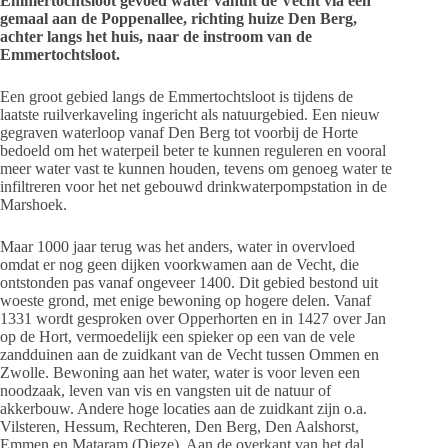
Emmertochtsloot gevoed water vanuit de Vecht via een
gemaal aan de Poppenallee, richting huize Den Berg,
achter langs het huis, naar de instroom van de
Emmertochtsloot.
Een groot gebied langs de Emmertochtsloot is tijdens de
laatste ruilverkaveling ingericht als natuurgebied. Een nieuw
gegraven waterloop vanaf Den Berg tot voorbij de Horte
bedoeld om het waterpeil beter te kunnen reguleren en vooral
meer water vast te kunnen houden, tevens om genoeg water te
infiltreren voor het net gebouwd drinkwaterpompstation in de
Marshoek.
Maar 1000 jaar terug was het anders, water in overvloed
omdat er nog geen dijken voorkwamen aan de Vecht, die
ontstonden pas vanaf ongeveer 1400. Dit gebied bestond uit
woeste grond, met enige bewoning op hogere delen. Vanaf
1331 wordt gesproken over Opperhorten en in 1427 over Jan
op de Hort, vermoedelijk een spieker op een van de vele
zandduinen aan de zuidkant van de Vecht tussen Ommen en
Zwolle. Bewoning aan het water, water is voor leven een
noodzaak, leven van vis en vangsten uit de natuur of
akkerbouw. Andere hoge locaties aan de zuidkant zijn o.a.
Vilsteren, Hessum, Rechteren, Den Berg, Den Aalshorst,
Emmen en Mataram (Dieze). Aan de overkant van het dal