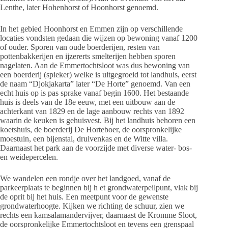
Lenthe, later Hohenhorst of Hoonhorst genoemd.
In het gebied Hoonhorst en Emmen zijn op verschillende
locaties vondsten gedaan die wijzen op bewoning vanaf 1200
of ouder. Sporen van oude boerderijen, resten van
pottenbakkerijen en ijzererts smelterijen hebben sporen
nagelaten. Aan de Emmertochtsloot was dus bewoning van
een boerderij (spieker) welke is uitgegroeid tot landhuis, eerst
de naam “Djokjakarta” later “De Horte” genoemd. Van een
echt huis op is pas sprake vanaf begin 1600. Het bestaande
huis is deels van de 18e eeuw, met een uitbouw aan de
achterkant van 1829 en de lage aanbouw rechts van 1892
waarin de keuken is gehuisvest. Bij het landhuis behoren een
koetshuis, de boerderij De Horteboer, de oorspronkelijke
moestuin, een bijenstal, druivenkas en de Witte villa.
Daarnaast het park aan de voorzijde met diverse water- bos-
en weidepercelen.
We wandelen een rondje over het landgoed, vanaf de
parkeerplaats te beginnen bij h et grondwaterpeilpunt, vlak bij
de oprit bij het huis. Een meetpunt voor de gewenste
grondwaterhoogte. Kijken we richting de schuur, zien we
rechts een kamsalamandervijver, daarnaast de Kromme Sloot,
de oorspronkelijke Emmertochtsloot en tevens een grenspaal