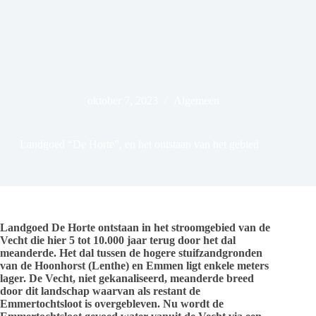
oktober 7, 2023
Algemeen
Landgoed “De Horte”, en het ontstaan van het gebied
Landgoed De Horte ontstaan in het stroomgebied van de
Vecht die hier 5 tot 10.000 jaar terug door het dal
meanderde. Het dal tussen de hogere stuifzandgronden
van de Hoonhorst (Lenthe) en Emmen ligt enkele meters
lager. De Vecht, niet gekanaliseerd, meanderde breed
door dit landschap waarvan als restant de
Emmertochtsloot is overgebleven. Nu wordt de