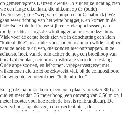
op gemeentegrens Dalfsen Zwolle. In zuidelijke richting zien
we een lange eikenlaan, die uitkomt op de (oude)
Twentseweg, (de “weg van Campen naar Osnabruck). We
gaan weer richting van het witte bruggetje, en komen in de
historische tuin in Franse stijl met oude appelrassen, een
rondje rechtsaf langs de schutting en geniet van deze tuin.
Vlak voor de eerste hoek zien we in de schutting een klein
“kattenluikje”, maar niet voor katten, maar om wilde konijnen
naar de hoek te drijven, die konden hier ontsnappen. In de
achterste hoek van de tuin achter de heg een broeihoop van
tuinafval en blad, een prima rustlocatie voor de ringslang.
Oude appelsoorten, en leibomen, vroeger vastgezet met
wilgentenen die u ziet opgekweekt vlak bij de composthoop.
Die wilgentenen noemt men “kattendrollen”.
Een grote mammoetboom, een exemplaar van zeker 300 jaar
oud en meer dan 36 meter hoog, een omvang van 6.50 m op 1
meter hoogte, voel hoe zacht de bast is (onbrandbaar). De
werkschuur, bijenkasten, een insectenhotel , de
oorspronkelijke druivenkas.We verlaten de tuin richting de
Witte Villa, gebouwd in 1903 als biljartkamer voor de heer des
huizes, maar ook als jachthuis om lekker na te genieten van de
onder het huis liggende wijnkelder. De laatste jaren vaak als
woning bewoond, ook te huur als vergaderruimte, het geven