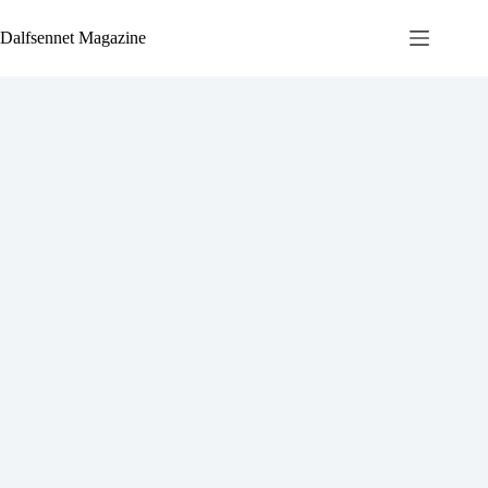
Ga
naar
Dalfsennet Magazine
de
inhoud