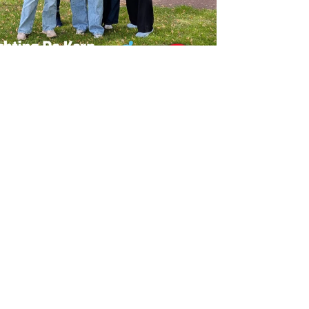
erpen
lgemeen
olumns
inancieel
ndernemen
egionaal
rouwen
ncategorized