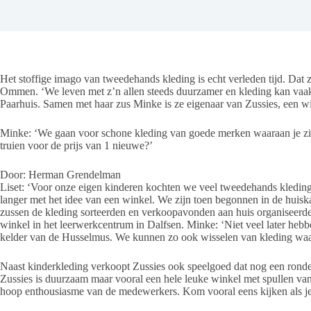
Het stoffige imago van tweedehands kleding is echt verleden tijd. Dat zi
Ommen. ‘We leven met z’n allen steeds duurzamer en kleding kan vaak
Paarhuis. Samen met haar zus Minke is ze eigenaar van Zussies, een w
Minke: ‘We gaan voor schone kleding van goede merken waaraan je zie
truien voor de prijs van 1 nieuwe?’
Door: Herman Grendelman
Liset: ‘Voor onze eigen kinderen kochten we veel tweedehands kleding
langer met het idee van een winkel. We zijn toen begonnen in de huis
zussen de kleding sorteerden en verkoopavonden aan huis organiseerden
winkel in het leerwerkcentrum in Dalfsen. Minke: ‘Niet veel later he
kelder van de Husselmus. We kunnen zo ook wisselen van kleding waard
Naast kinderkleding verkoopt Zussies ook speelgoed dat nog een ron
Zussies is duurzaam maar vooral een hele leuke winkel met spullen van
hoop enthousiasme van de medewerkers. Kom vooral eens kijken als je 