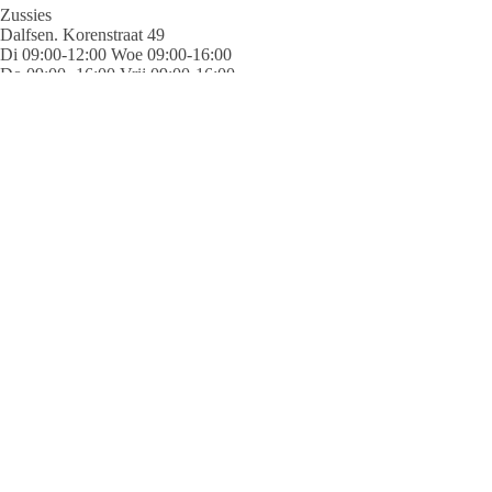
Zussies
Dalfsen. Korenstraat 49
Di 09:00-12:00 Woe 09:00-16:00
Do 09:00- 16:00 Vrij 09:00-16:00
Za 09:00-12:00 Eerste vrijdag
van de maand 18:00-21:00
T: 06 – 272 801 67 / 06 – 115 056 22
W:
Facebook.com/zussieskleding
Redactie