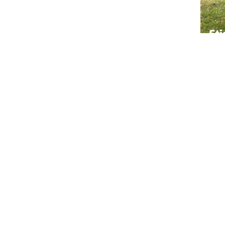
Onderw
A
C
F
O
R
T
U