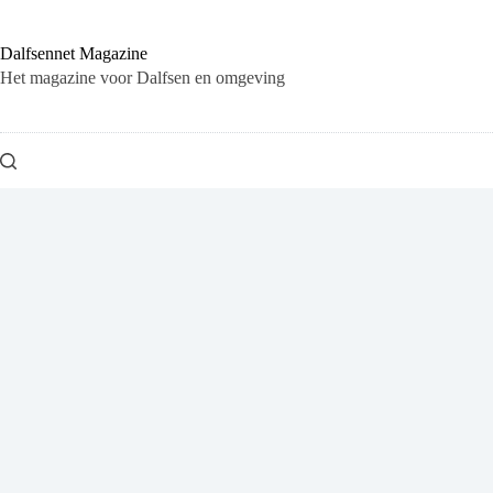
Ga
naar
de
Dalfsennet Magazine
inhoud
Het magazine voor Dalfsen en omgeving