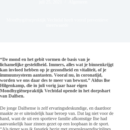
juli 25, 2021
Algemeen
Mondhygiënepraktijk Vechtdal heeft vooral preventieve
meerwaarde
“De mond en het gebit vormen de basis van je
lichamelijke gesteldheid. Immers, alles wat je binnenkrijgt
kan invloed hebben op je gezondheid en vitaliteit, of je
immuunsysteem aantasten.
Vooral nu, in coronatijd,
worden we ons daar des te meer van bewust.” Aldus llse
Hilgenkamp, die in juli vorig jaar haar eigen
Mondhygiënepraktijk Vechtdal opende in het dorpshart
van Dalfsen.
De jonge Dalfsense is zelf ervaringsdeskundige, en daardoor
maakte ze er uiteindelijk haar beroep van. Dat lag niet voor de
hand, want de uit een sportieve familie afkomstige Ilse had
aanvankelijk haar zinnen gezet op een loopbaan in de sport.
“Als tiener was ik fanatiek bezig met groepslessendisciplines