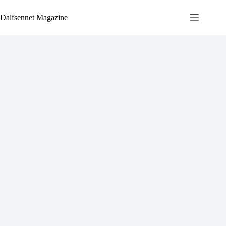
Ga
naar
Dalfsennet Magazine
de
inhoud