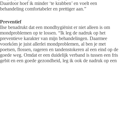
Daardoor hoef ik minder ‘te krabben’ en voelt een
behandeling comfortabeler en prettiger aan.”
Preventief
Ilse benadrukt dat een mondhygiënist er niet alleen is om
mondproblemen op te lossen. “Ik leg de nadruk op het
preventieve karakter van mijn behandelingen. Daarmee
voorkóm je juist allerlei mondproblemen, al ben je met
poetsen, flossen, rageren en tandenstokeren al een eind op de
goede weg. Omdat er een duidelijk verband is tussen een fris
gebit en een goede gezondheid, leg ik ook de nadruk op een
juiste voedings- en leefstijl. Tijdens en na de behandelingen
maak ik daarom graag tijd vrij voor gerichte adviezen, zowel
preventief als curatief. Zodat je meer zelfvertrouwen krijgt en
ontspannen kunt lachen.” Daarnaast werkt Ilse graag samen
met andere disciplines in het Vechtdal. Klanten kunnen
overigens zonder verwijzing bij haar binnenstappen. Maak
vooraf wel even een afspraak, dat kan via de website, per mail
of via onderstaand telefoonnummer.
Behandelingen worden vaak geheel of gedeeltelijk vergoed
vanuit de aanvullende tandzorgverzekering. Behandelingen
van kinderen tot 18 jaar zitten in het basispakket.