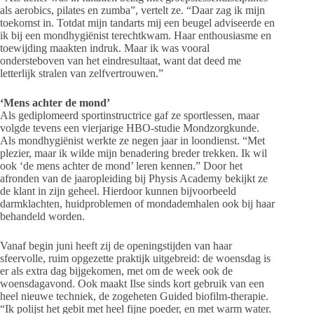
als aerobics, pilates en zumba”, vertelt ze. “Daar zag ik mijn
toekomst in. Totdat mijn tandarts mij een beugel adviseerde en
ik bij een mondhygiënist terechtkwam. Haar enthousiasme en
toewijding maakten indruk. Maar ik was vooral
ondersteboven van het eindresultaat, want dat deed me
letterlijk stralen van zelfvertrouwen.”
‘Mens achter de mond’
Als gediplomeerd sportinstructrice gaf ze sportlessen, maar
volgde tevens een vierjarige HBO-studie Mondzorgkunde.
Als mondhygiënist werkte ze negen jaar in loondienst. “Met
plezier, maar ik wilde mijn benadering breder trekken. Ik wil
ook ‘de mens achter de mond’ leren kennen.” Door het
afronden van de jaaropleiding bij Physis Academy bekijkt ze
de klant in zijn geheel. Hierdoor kunnen bijvoorbeeld
darmklachten, huidproblemen of mondademhalen ook bij haar
behandeld worden.
Vanaf begin juni heeft zij de openingstijden van haar
sfeervolle, ruim opgezette praktijk uitgebreid: de woensdag is
er als extra dag bijgekomen, met om de week ook de
woensdagavond. Ook maakt Ilse sinds kort gebruik van een
heel nieuwe techniek, de zogeheten Guided biofilm-therapie.
“Ik polijst het gebit met heel fijne poeder, en met warm water.