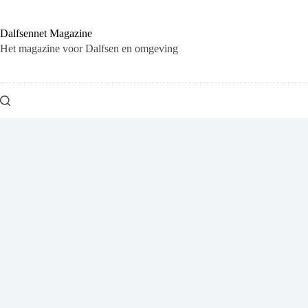
Ga
naar
de
Dalfsennet Magazine
inhoud
Het magazine voor Dalfsen en omgeving