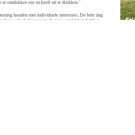
te ontdekken om zichzelf uit te drukken.’
rekening houden met individuele interesses. De hele dag
 buiten, ook als het regent. In onze ontdektuin hebben
eigen groentetuin waaruit we groenten halen.
imte om zich vanuit eigen interesses en kwaliteiten te
uitdagende omgeving is wat ons betreft heel belangrijk
st hart bij ons achter kunnen laten.’
ia
Onderw
A
C
F
O
R
T
U