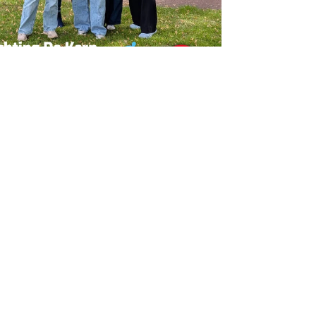
erpen
lgemeen
olumns
inancieel
ndernemen
egionaal
rouwen
ncategorized