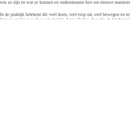
wie ze zijn en wat ze kunnen en ondersteunen hen om nieuwe manieren 
In de praktijk betekent dit: veel doen, veel erop uit, veel bewegen en 
binnen spelen is er dan ook niet bij. Anja: ‘Iedere dag zijn de kinderen
we boomstammen waar kinderen op kunnen klimmen en we hebben een 
Elke dag is dan ook een ontdekkingstocht voor de kinderen. Met alle ru
ontwikkelen. Anja: ‘Spelenderwijs leren in een veilige, vertrouwde en 
voor het kind. Maar ook voor de ouders, zodat zij hun kind met een geru
Meer weten?
Of wil je een kijkje nemen op deze locatie? Neem contact met ons op v
038-711 23 01 of stuur een e-mail naar
midden-noord@prokino.nl.
Prokino Midden-Noord
T: 038-711 2300
E: midden-noord@prokino.nl
W:
www.prokino.nl