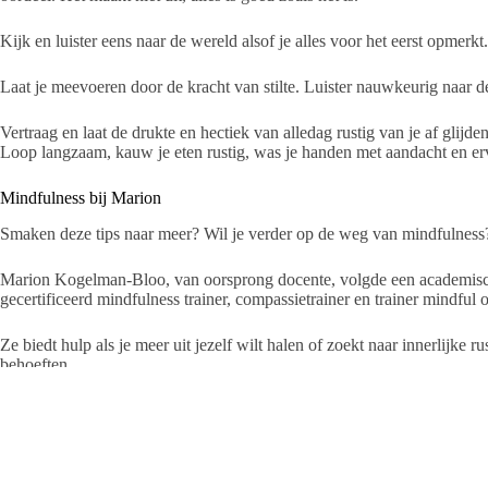
Kijk en luister eens naar de wereld alsof je alles voor het eerst opmerkt. 
Laat je meevoeren door de kracht van stilte. Luister nauwkeurig naar d
Vertraag en laat de drukte en hectiek van alledag rustig van je af glijden
Loop langzaam, kauw je eten rustig, was je handen met aandacht en erv
Mindfulness bij Marion
Smaken deze tips naar meer? Wil je verder op de weg van mindfulness
Marion Kogelman-Bloo, van oorsprong docente, volgde een academische
gecertificeerd mindfulness trainer, compassietrainer en trainer mindful
Ze biedt hulp als je meer uit jezelf wilt halen of zoekt naar innerlijke
behoeften.
Kijk voor meer info en data op www.mindfulnessmetmarion.nl. Vind je h
telefoonnummer: 06-18291938.
Mindfulness met Marion
De Heujmiete