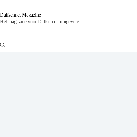
Ga
naar
de
Dalfsennet Magazine
inhoud
Het magazine voor Dalfsen en omgeving