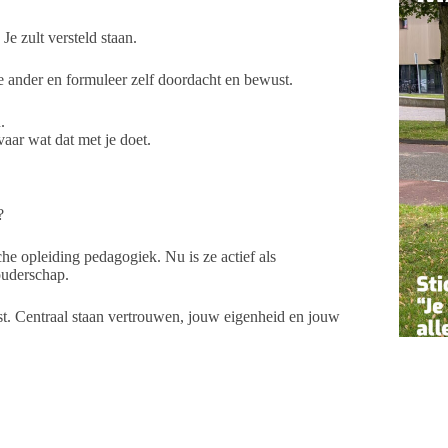
Je zult versteld staan.
e ander en formuleer zelf doordacht en bewust.
.
aar wat dat met je doet.
?
 opleiding pedagogiek. Nu is ze actief als
 ouderschap.
 rust. Centraal staan vertrouwen, jouw eigenheid en jouw
et prettiger om te bellen met Marion, dan kan dat via