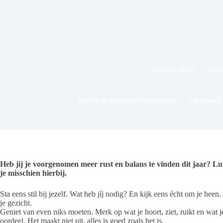
mei 22, 2025
Alge
Rust in je leven met mindfulness – 5 tips voo
Heb jij je voorgenomen meer rust en balans te vinden dit jaar? Lu
je misschien hierbij.
Sta eens stil bij jezelf. Wat heb jíj nodig? En kijk eens écht om je heen
je gezicht.
Geniet van even niks moeten. Merk op wat je hoort, ziet, ruikt en wat j
oordeel. Het maakt niet uit, alles is goed zoals het is.