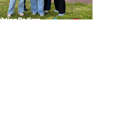
erpen
lgemeen
olumns
inancieel
ndernemen
egionaal
rouwen
ncategorized