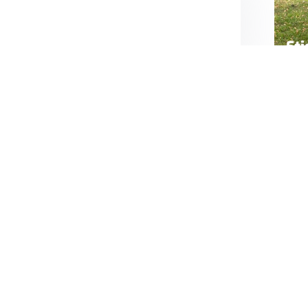
VOLGENDE
BERICHT
Annelie Skin & Wellness gaat van dromen
naar durven, en uiteindelijk doen!
Onderw
A
C
F
O
R
T
U