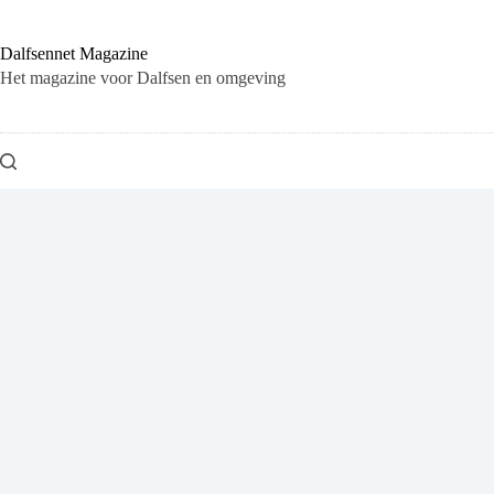
Ga
naar
de
Dalfsennet Magazine
inhoud
Het magazine voor Dalfsen en omgeving