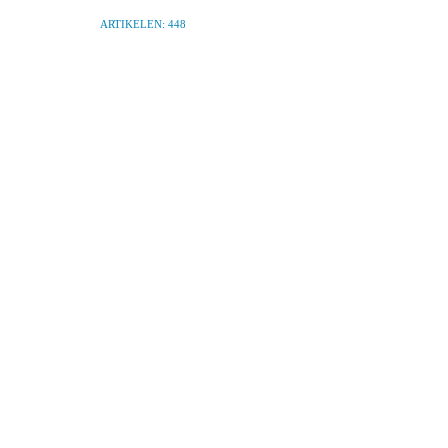
ARTIKELEN: 448
VORIGE
BERICHT
Wat is uw hoorconditie?