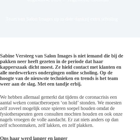
Team van Salon Images up to date dankzij extra scholing
Sabine Versteeg van Salon Images is niet iemand die bij de
pakken neer heeft gezeten in de periode dat haar
kapperszaak dicht moest. Ze hield contact met klanten en
alle medewerkers ondergingen online scholing. Op de
hoogte van de nieuwste technieken en trends is het team
weer aan de slag. Met een tandje erbij.
We hebben allemaal gemerkt dat tijdens de coronacrisis een
aantal weken contactberoepen ‘on hold’ stonden. We moesten
zelf zoveel mogelijk onze spieren soepel houden omdat de
fysiotherapeuten geen consulten mochten houden en ook onze
nagels vroegen de volle aandacht. Er zat niets anders op dan
zelf schoonmaken, zelf lakken, en zelf plakken.
Ons haar werd langer en langer