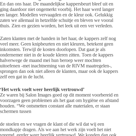
En dan ons haar. De maandelijkse kappersbeurt bleef uit en
ging daardoor niet ongemerkt voorbij. Het haar werd langer
en langer. Modellen vervaagden en de kleur ook. Gelukkig
zaten we allemaal in hetzelfde schuitje en bleven we vooral
thuis. Zien en gezien worden, het leek uit een ver verleden.
Zaten klanten met de handen in het haar, de kappers zelf nog
veel meer. Geen knipbeurten en niet kleuren, betekent geen
inkomsten. Terwijl de kosten doorlopen. Dat gaat je als
ondernemer niet in de koude kleren zitten. Toen de kappers
halverwege de maand mei hun beroep weer mochten
uitoefenen -met inachtneming van de RIVM maatregelen-,
sprongen dan ook niet alleen de klanten, maar ook de kappers
zelf een gat in de lucht.
‘Het werk voelt weer heerlijk vertrouwd’
Ze waren bij Salon Images goed op dit moment voorbereid en
voorzagen geen problemen als het gaat om hygiëne en afstand
houden. “We ontsmetten constant alle materialen, er staan
schermen tussen
de stoelen en we vragen de klant of die wil dat wij een
mondkapje dragen. Als we aan het werk zijn voelt het niet
vreemd, eerder weer heerlijk vertrouwd. We konden dan ook