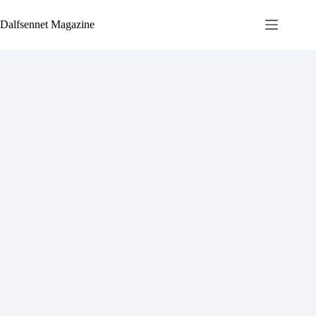
Ga
naar
Dalfsennet Magazine
de
inhoud