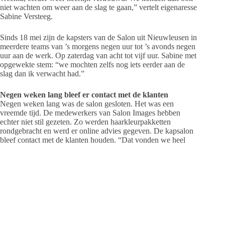
niet wachten om weer aan de slag te gaan,” vertelt eigenaresse
Sabine Versteeg.
Sinds 18 mei zijn de kapsters van de Salon uit Nieuwleusen in
meerdere teams van ’s morgens negen uur tot ’s avonds negen
uur aan de werk. Op zaterdag van acht tot vijf uur. Sabine met
opgewekte stem: “we mochten zelfs nog iets eerder aan de
slag dan ik verwacht had.”
Negen weken lang bleef er contact met de klanten
Negen weken lang was de salon gesloten. Het was een
vreemde tijd. De medewerkers van Salon Images hebben
echter niet stil gezeten. Zo werden haarkleurpakketten
rondgebracht en werd er online advies gegeven. De kapsalon
bleef contact met de klanten houden. “Dat vonden we heel
belangrijk. We werden als influencers die volgers regelmatig
van adviezen voorzien. Dat ging van het zelf kleuren van het
haar met een van onze eigen kleurpakketten, tot tips om een
coupe met langer wordend haar toch op een goede manier te
kunnen stylen. We deelden al onze tips & tricks, en mensen
konden stylingproducten op de afgesproken momenten door
ons laten bezorgen. Fijn om te kunnen doen, maar het mooiste
is natuurlijk gewoon de zaak open hebben waar mensen
dagelijks terecht kunnen.”