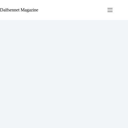
Ga
naar
Dalfsennet Magazine
de
inhoud