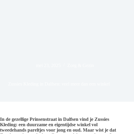
mei 23, 2025
Zorg & Gezin
Zussies Kleding in Dalfsen: veel meer dan een winkel
In de gezellige Prinsenstraat in Dalfsen vind je Zussies
Kleding: een duurzame en eigentijdse winkel vol
tweedehands pareltjes voor jong en oud. Maar wist je dat