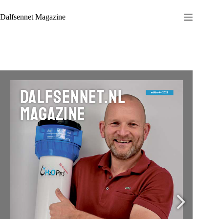
Ga
naar
Dalfsennet Magazine
de
inhoud