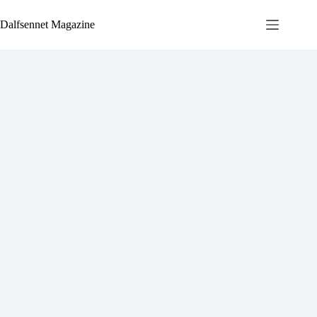
Ga
naar
Dalfsennet Magazine
de
inhoud