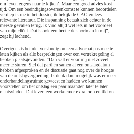
om ‘even ergens naar te kijken’. Maar een goed advies kost
tijd. Om een beeindigingsovereenkomst te kunnen beoordelen
verdiep ik me in het dossier, ik bekijk de CAO en lees
relevante literatuur. Die inspanning betaalt zich echter in de
meeste gevallen terug. Ik vind altijd wel iets in het voordeel
van mijn cliënt. Dat is ook een beetje de sportman in mij”,
zegt hij lachend.
Overigens is het niet verstandig om een advocaat pas mee te
laten kijken als alle besprekingen over een vertrekregeling al
hebben plaatsgevonden. “Dan valt er voor mij niet zoveel
meer te sturen. Stel dat partijen samen al een ontslagdatum
hebben afgesproken en de discussie gaat nog over de hoogte
van de ontslagvergoeding. Ik denk dan: mogelijk was er meer
onderhandelingsruimte geweest en hadden we kunnen
voorstellen om het ontslag een paar maanden later te laten
plaatsvinden. Dat levert een werknemer extra loon en tijd op.
Of misschien hadden we een eventueel concurrentiebeding
van tafel kunnen krijgen. En als de werkgever de kosten van
een outplacementtraject op zich neemt in ruil voor een wat
lagere vergoeding, dan levert dat netto meer op. Je kunt de
onderhandelingen maar één keer starten, dus dan is het zaak
om meteen bij het begin de juiste piketpaaltjes te slaan.”