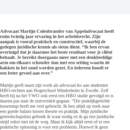
Advocaat Martijn Colenbrander van Appeladvocaat heeft
ruim twintig jaar ervaring in het arbeidsrecht. Zijn
aanpak is vooral praktisch en constructief, waarbij de
gedegen juridische kennis als steun dient. “Ik ben ervan
overtuigd dat je daarmee het beste resultaat voor je cliënt
behaalt. Je bereikt doorgaans meer met een denkbeeldige
arm om elkaars schouder dan met een setting waarin de
hakken in het zand worden gezet. En iedereen houdt er
een beter gevoel aan over.”
Martijn geeft naast zijn werk als advocaat les aan studenten
HBO-rechten aan Hogeschool Windesheim in Zwolle. Zelf
heeft hij na het VWO ook eerst een HBO studie gevolgd en is
daarna pas naar de universiteit gegaan. “Die praktijkgerichte
tussenstap heeft me veel gebracht. Ik ben altijd op zoek naar
een goede balans tussen theorie en praktijk. Mijn juridische
gereedschapskist gebruik ik waar nodig en ik ga een juridische
strijd zeker niet uit de weg. Maar ik kijk altijd eerst of er een
praktische oplossing is voor een probleem. Hoewel ik geen