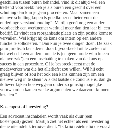
geschillen tussen buren behandel, vind ik dit altijd wel een
treffend voorbeeld: heb je als buren een geschil over een
schutting dan kun je gaan procederen. Maar samen een
nieuwe schutting kopen is goedkoper en beter voor de
onderlinge verstandhouding”. Martijn geeft nog een ander
voorbeeld: een werknemer werkt al meer dan tien jaar bij een
bedrijf. Er vindt een reorganisatie plaats en zijn positie komt te
vervallen. Wel krijgt hij de kans om intern op een andere
functie te solliciteren. “Dan kun je twee dingen doen. De zaak
puur juridisch benaderen door bijvoorbeeld uit te zoeken of
het wel echt een andere functie is (en geen ‘oude wijn in een
nieuwe zak’) en een inschatting te maken van de kans op
succes in een procedure. Of je bespreekt eerst met de
medewerker wat die het allerliefst zou willen. Wil hij echt
graag blijven of zou het ook een kans kunnen zijn om een
nieuwe weg in te slaan? Als dat laatste de conclusie is, dan ga
ik liever kijken hoe weggaan onder zo gunstig mogelijke
voorwaarden kan en welke argumenten we daarvoor kunnen
inzetten.”
Kostenpost of investering?
Een advocaat inschakelen wordt vaak als duur (een
kostenpost) gezien. Martijn ziet het echter als een investering
die je uiteindelijk terugverdient. “Ik krijg regelmatig de vraag