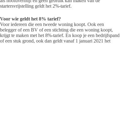
als hoofdverblijf én geen gebruik kan maken van de
startersvrijstelling geldt het 2%-tarief.
Voor wie geldt het 8% tarief?
Voor iedereen die een tweede woning koopt. Ook een
belegger of een BV of een stichting die een woning koopt,
krijgt te maken met het 8%-tarief. En koop je een bedrijfspand
of een stuk grond, ook dan geldt vanaf 1 januari 2021 het
tarief van 8%.
We hebben enkele vragen
voor u op een rij gezet:
Ik ben jonger dan 35 jaar en ik ben geen starter meer. Geldt
dan de startersvrijstelling niet?
Als je jonger bent dan 35 jaar, mag je één keer gebruik maken
van de startersvrijstelling. Dus ook als je al eens eerder een
woning hebt gekocht en toen de startersvrijstelling niet hebt
gebruikt.
Ik koop voor de eerste keer een woning en ben ouder dan 35
jaar? Geldt de startersvrijstelling ook voor mij? Nee. Het feit
dat je voor het eerst een woning koopt, geeft je geen recht op
de startersvrijstelling. Doordat je 35 jaar of ouder bent, heb je