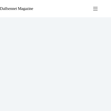
Ga
naar
Dalfsennet Magazine
de
inhoud