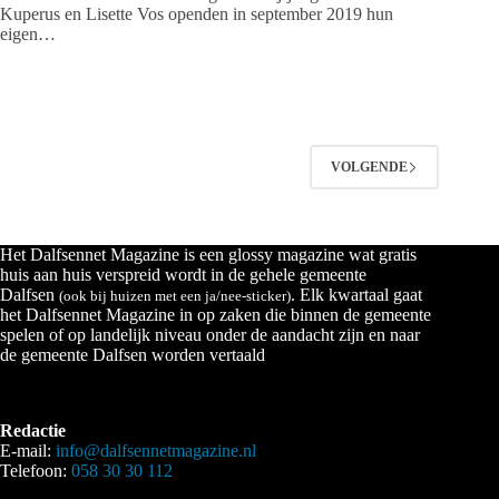
Kuperus en Lisette Vos openden in september 2019 hun
eigen…
VOLGENDE
Het Dalfsennet Magazine is een glossy magazine wat gratis
huis aan huis verspreid wordt in de gehele gemeente
Dalfsen
. Elk kwartaal gaat
(ook bij huizen met een ja/nee-sticker)
het Dalfsennet Magazine in op zaken die binnen de gemeente
spelen of op landelijk niveau onder de aandacht zijn en naar
de gemeente Dalfsen worden vertaald
Redactie
E-mail:
info@dalfsennetmagazine.nl
Telefoon:
058 30 30 112