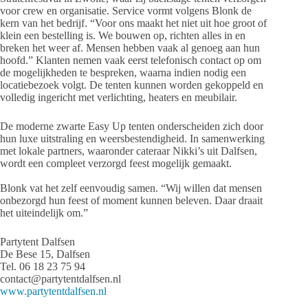
voor crew en organisatie. Service vormt volgens Blonk de
kern van het bedrijf. “Voor ons maakt het niet uit hoe groot of
klein een bestelling is. We bouwen op, richten alles in en
breken het weer af. Mensen hebben vaak al genoeg aan hun
hoofd.” Klanten nemen vaak eerst telefonisch contact op om
de mogelijkheden te bespreken, waarna indien nodig een
locatiebezoek volgt. De tenten kunnen worden gekoppeld en
volledig ingericht met verlichting, heaters en meubilair.
De moderne zwarte Easy Up tenten onderscheiden zich door
hun luxe uitstraling en weersbestendigheid. In samenwerking
met lokale partners, waaronder cateraar Nikki’s uit Dalfsen,
wordt een compleet verzorgd feest mogelijk gemaakt.
Blonk vat het zelf eenvoudig samen. “Wij willen dat mensen
onbezorgd hun feest of moment kunnen beleven. Daar draait
het uiteindelijk om.”
Partytent Dalfsen
De Bese 15, Dalfsen
Tel. 06 18 23 75 94
contact@partytentdalfsen.nl
www.partytentdalfsen.nl