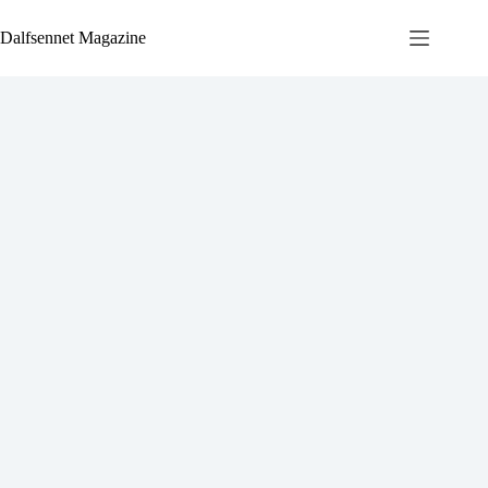
Ga
naar
Dalfsennet Magazine
de
inhoud