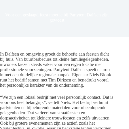
Voor een geslaagd feest moet je bij Partytent Dalfsen zijn
geweest
In Dalfsen en omgeving groeit de behoefte aan feesten dicht
bij huis. Van buurtbarbecues tot kleine familiegelegenheden,
inwoners kiezen steeds vaker voor een eigen locatie met
professionele voorzieningen. Partytent Dalfsen speelt daarop
in met een duidelijke regionale aanpak. Eigenaar Niels Blonk
runt het bedrijf samen met Tim Dirksen en benadrukt vooral
het persoonlijke karakter van de onderneming.
“We zijn een lokaal bedrijf met veel persoonlijk contact. Dat is
voor ons heel belangrijk”, vertelt Niels. Het bedrijf verhuurt
partytenten en bijbehorende materialen voor uiteenlopende
gelegenheden. Dat varieert van straatfeesten en
dorpsactiviteiten tot kleinere trouwfeesten en zelfs uitvaarten.
Ook bij grotere evenementen zijn ze actief, zoals het
Stratenfestival in Zwolle, waar zij backstage tenten verzorgen