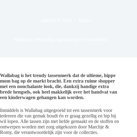
oktober 9, 2025
Vrouw
Wallabag; veelzijdig, eigenzinnig en comfortabel
Wallabag is het trendy tassenmerk dat de ultieme, hippe
mom bag op de markt bracht. Een extra ruime shopper
met een nonchalante look, die, dankzij handige extra
brede hengsels, ook heel makkelijk over het handvat van
een kinderwagen gehangen kan worden.
Inmiddels is Wallabag uitgegroeid tot een tassenmerk voor
iedereen die van gemak houdt én er graag gezellig en hip bij
wil lopen. Alle tassen zijn met liefde gemaakt en de stoffen en
ontwerpen worden met zorg uitgekozen door Marchje &
Romy, die verantwoordelijk zijn voor de collecties.