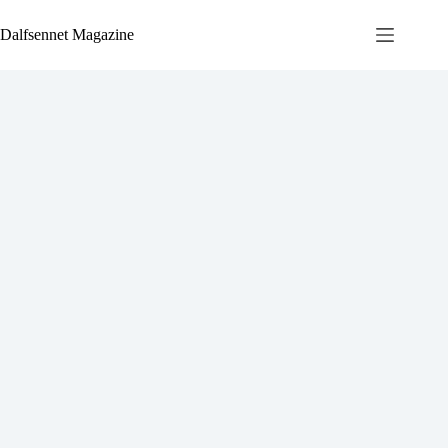
Ga
naar
Dalfsennet Magazine
de
inhoud