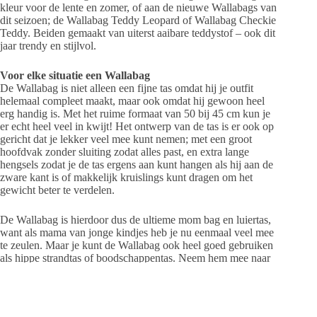
kleur voor de lente en zomer, of aan de nieuwe Wallabags van
dit seizoen; de Wallabag Teddy Leopard of Wallabag Checkie
Teddy. Beiden gemaakt van uiterst aaibare teddystof – ook dit
jaar trendy en stijlvol.
Voor elke situatie een Wallabag
De Wallabag is niet alleen een fijne tas omdat hij je outfit
helemaal compleet maakt, maar ook omdat hij gewoon heel
erg handig is. Met het ruime formaat van 50 bij 45 cm kun je
er echt heel veel in kwijt! Het ontwerp van de tas is er ook op
gericht dat je lekker veel mee kunt nemen; met een groot
hoofdvak zonder sluiting zodat alles past, en extra lange
hengsels zodat je de tas ergens aan kunt hangen als hij aan de
zware kant is of makkelijk kruislings kunt dragen om het
gewicht beter te verdelen.
De Wallabag is hierdoor dus de ultieme mom bag en luiertas,
want als mama van jonge kindjes heb je nu eenmaal veel mee
te zeulen. Maar je kunt de Wallabag ook heel goed gebruiken
als hippe strandtas of boodschappentas. Neem hem mee naar
de gym, de sauna of het zwembad. Gebruik hem als je
handbagage tas als je op reis gaat of maak van de Wallabag
jouw dagelijkse tas die je altijd meepakt als je de deur uit gaat.